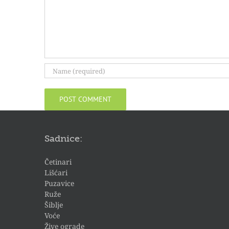
Sadnice:
Četinari
Lišćari
Puzavice
Ruže
Šiblje
Voće
Žive ograde