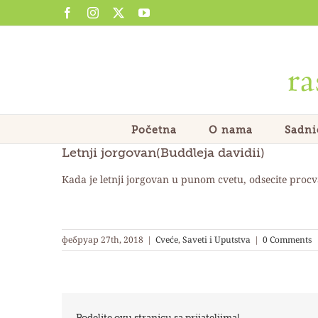
Skip
Facebook
Instagram
X
YouTube
to
content
Početna
O nama
Sadni
Letnji jorgovan(Buddleja davidii)
Kada je letnji jorgovan u punom cvetu, odsecite procva
фебруар 27th, 2018
|
Cveće
,
Saveti i Uputstva
|
0 Comments