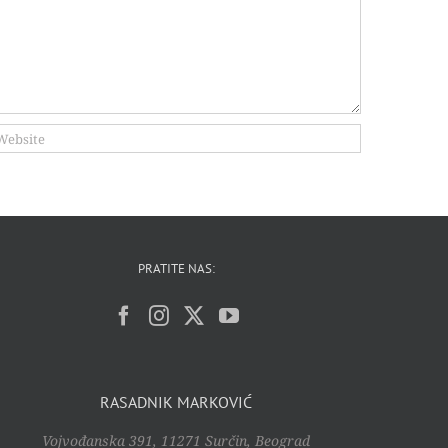
PRATITE NAS:
RASADNIK MARKOVIĆ
Vojvođanska 391, 11271 Surčin, Beograd