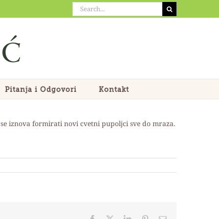
Search
for:
Pitanja i Odgovori
Kontakt
 se iznova formirati novi cvetni pupoljci sve do mraza.
Facebook
X
LinkedIn
Pinterest
Email