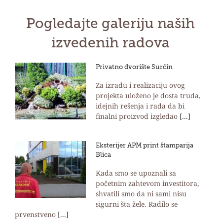
Pogledajte galeriju naših
izvedenih radova
Privatno dvorište Surčin
Za izradu i realizaciju ovog
projekta uloženo je dosta truda,
idejnih rešenja i rada da bi
finalni proizvod izgledao
[...]
Eksterijer APM print štamparija
Blica
Kada smo se upoznali sa
početnim zahtevom investitora,
shvatili smo da ni sami nisu
sigurni šta žele. Radilo se
prvenstveno
[...]