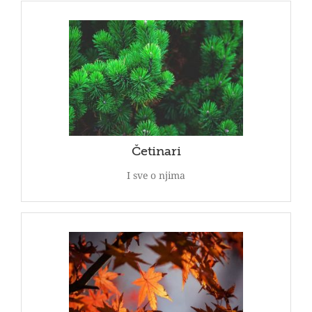
Četinari
Ovo , najčešće zimzeleno drveće je oduvek bilo
omiljen i trajan ukras. Pogledajte našu ponudu
četinara.
POGLEDAJ
Četinari
I sve o njima
Lišćari
Izuzetnu dekorativnu crtu im daju list, njihove boje
tokom godine kao i raznovrsni plodovi. Pogledajte