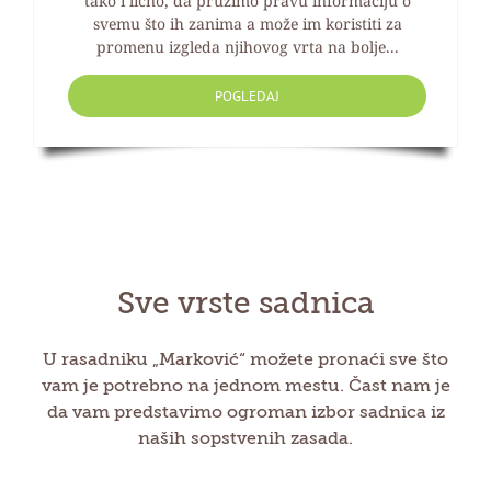
tako i lično, da pružimo pravu informaciju o
svemu što ih zanima a može im koristiti za
promenu izgleda njihovog vrta na bolje...
POGLEDAJ
Sve vrste sadnica
U rasadniku „Marković“ možete pronaći sve što
vam je potrebno na jednom mestu. Čast nam je
da vam predstavimo ogroman izbor sadnica iz
naših sopstvenih zasada.