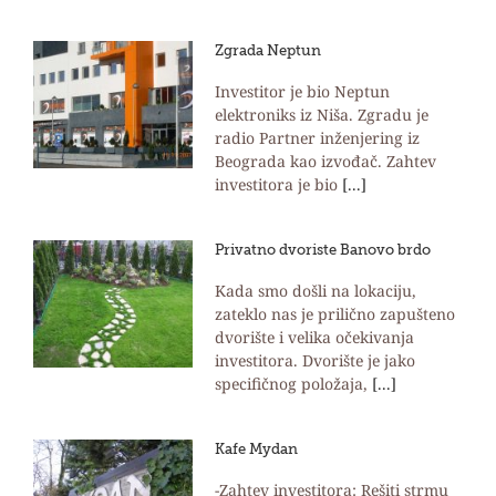
Zgrada Neptun
Investitor je bio Neptun
elektroniks iz Niša. Zgradu je
radio Partner inženjering iz
Beograda kao izvođač. Zahtev
investitora je bio
[...]
Privatno dvoriste Banovo brdo
Kada smo došli na lokaciju,
zateklo nas je prilično zapušteno
dvorište i velika očekivanja
investitora. Dvorište je jako
specifičnog položaja,
[...]
Kafe Mydan
-Zahtev investitora: Rešiti strmu