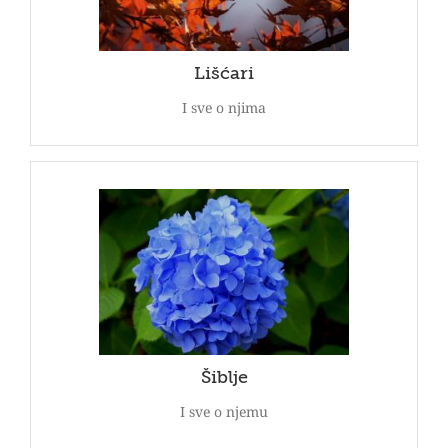
našu ponudu lišćara.
POGLEDAJ
Lišćari
I sve o njima
Šiblje
Pravi izbor za vašu baštu. Pogledajte našu ponudu
šiblja.
POGLEDAJ
Šiblje
I sve o njemu