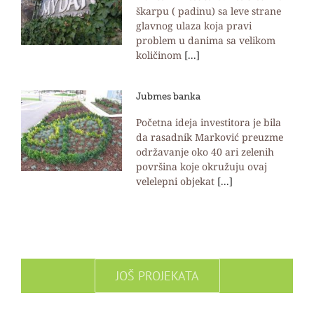
škarpu ( padinu) sa leve strane
glavnog ulaza koja pravi
problem u danima sa velikom
količinom
[...]
Jubmes banka
Početna ideja investitora je bila
da rasadnik Marković preuzme
održavanje oko 40 ari zelenih
površina koje okružuju ovaj
velelepni objekat
[...]
JOŠ PROJEKATA