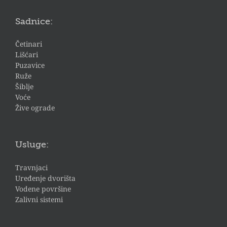
Sadnice:
Četinari
Lišćari
Puzavice
Ruže
Šiblje
Voće
Žive ograde
Usluge:
Travnjaci
Uređenje dvorišta
Vodene površine
Zalivni sistemi