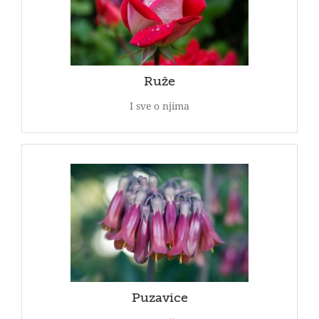
Ružu je kraljicom cveća prva nazvala grčka
pesnikinja Safo. Pogledajte našu ponudu ruža.
POGLEDAJ
Ruže
I sve o njima
Puzavice
Biljke za čiji rast je potreban oslonac. Pogledajte
našu ponudu puzavica.
POGLEDAJ
Puzavice