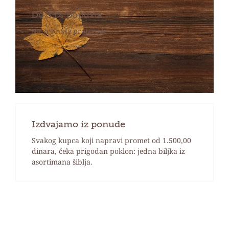
Do 35% popusta
Na sve naše proizvode
Izdvajamo iz ponude
Svakog kupca koji napravi promet od 1.500,00
dinara, čeka prigodan poklon: jedna biljka iz
asortimana šiblja.