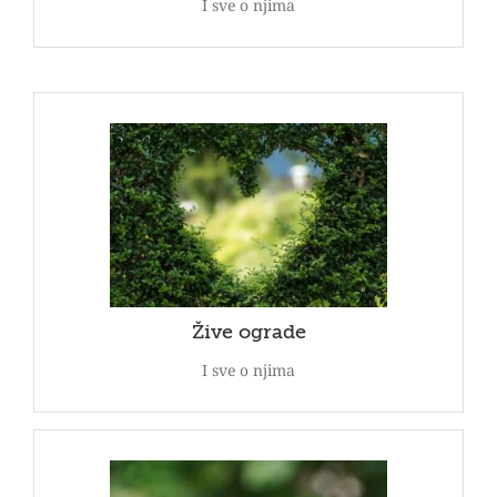
I sve o njima
Žive ograde
Danas su živice, kao i razne zelene skulpture
ponovo u modi. Izbor biljaka za zelene ograde je
zaista veliki. Pogledajte našu ponudu živih ograda.
POGLEDAJ
Žive ograde
I sve o njima