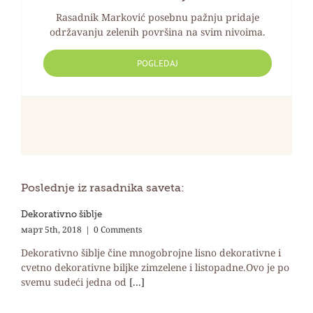
Rasadnik Marković posebnu pažnju pridaje
održavanju zelenih površina na svim nivoima.
POGLEDAJ
Poslednje iz rasadnika saveta:
Dekorativno šiblje
март 5th, 2018
|
0 Comments
Dekorativno šiblje čine mnogobrojne lisno dekorativne i
cvetno dekorativne biljke zimzelene i listopadne.Ovo je po
svemu sudeći jedna od
[...]