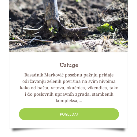
Usluge
Rasadnik Marković posebnu pažnju pridaje
održavanju zelenih površina na svim nivoima
kako od bašta, vrtova, okućnica, vikendica, tako
i do poslovnih upravnih zgrada, stambenih
kompleksa,…
POGLEDAJ