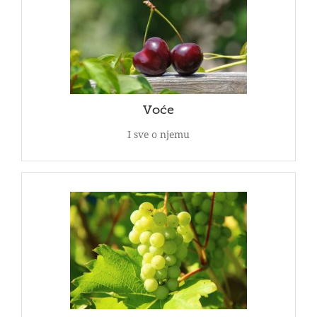
Voće
je dragoceno i nezamenljivo za dobar rad i
Voće
vitalnost organizma čoveka. Pogledajte našu
ponudu voća.
POGLEDAJ
Voće
I sve o njemu
Vinova loza
Veliki izbor kako novih tako i starih autohtonih
sorti.Pogledajte galeriju grožđa!
POGLEDAJ