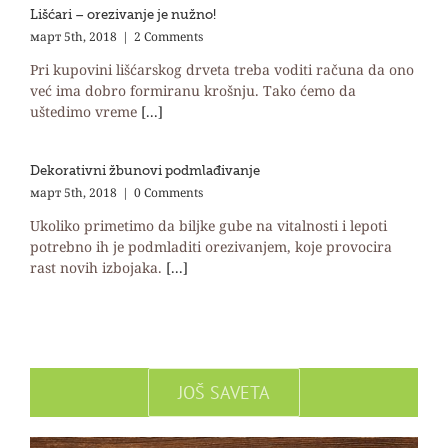
Lišćari – orezivanje je nužno!
март 5th, 2018
|
2 Comments
Pri kupovini lišćarskog drveta treba voditi računa da ono
već ima dobro formiranu krošnju. Tako ćemo da
uštedimo vreme
[...]
Dekorativni žbunovi podmlađivanje
март 5th, 2018
|
0 Comments
Ukoliko primetimo da biljke gube na vitalnosti i lepoti
potrebno ih je podmladiti orezivanjem, koje provocira
rast novih izbojaka.
[...]
JOŠ SAVETA