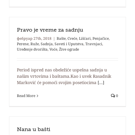
Pravo je vreme za sadnju
фебруар 27th, 2018
|
Bašte
,
Cveće
,
Lišćari
,
Penjačice
,
Perene
,
Ruže
,
Sadnja
,
Saveti i Uputstva
,
Travnjaci
,
Uređenje dvorišta
,
Voće
,
Žive ograde
Period ispred nas obeležiće uspešna sadnja u
našim vrtovima i baštama.Kao i uvek Rasadnik
Marković će pomoći svojim posetiocima
[...]
Read More
0
Nana u bašti