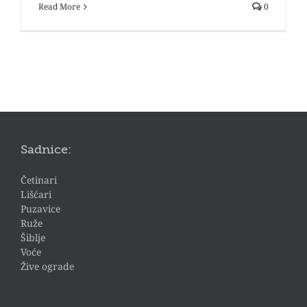
Read More
0
Sadnice:
Četinari
Lišćari
Puzavice
Ruže
Šiblje
Voće
Žive ograde