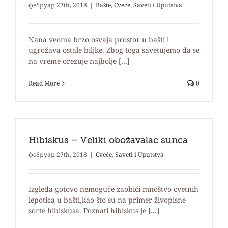
фебруар 27th, 2018
|
Bašte
,
Cveće
,
Saveti i Uputstva
Nana veoma brzo osvaja prostor u bašti i
ugrožava ostale biljke. Zbog toga savetujemo da se
na vreme orezuje najbolje
[...]
Read More
0
Hibiskus – Veliki obožavalac sunca
фебруар 27th, 2018
|
Cveće
,
Saveti i Uputstva
Izgleda gotovo nemoguće zaobići mnoštvo cvetnih
lepotica u bašti,kao što su na primer živopisne
sorte hibiskusa. Poznati hibiskus je
[...]