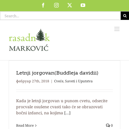
Skip
Facebook
Instagram
X
YouTube
to
Search
content
for:
Letnji jorgovan(Buddleja davidii)
фебруар 27th, 2018
|
Cveće
,
Saveti i Uputstva
Kada je letnji jorgovan u punom cvetu, odsecite
procvale osušene cvasti tako će se obrazovati
bočni izdanci, na kojima
[...]
Read More
0