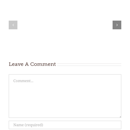
Lišćari
–
Dekorativno
orezivanje
šiblje
je
nužno!
Leave A Comment
Comment