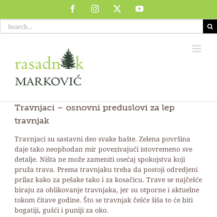
Skip
Facebook
Instagram
X
YouTube
to
Search
content
for:
Travnjaci – osnovni preduslovi za lep
travnjak
Travnjaci su sastavni deo svake bašte. Zelena površina
daje tako neophodan mir povezivajući istovremeno sve
detalje. Ništa ne može zameniti osećaj spokojstva koji
pruža trava. Prema travnjaku treba da postoji odredjeni
prilaz kako za pešake tako i za kosačicu. Trave se najčešće
biraju za oblikovanje travnjaka, jer su otporne i aktuelne
tokom čitave godine. Što se travnjak češće šiša to će biti
bogatiji, gušći i puniji za oko.