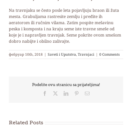
Na travnjaku se često posle leta pojavljuju braon ili žuta
mesta. Grabuljama rastresite zemlju i pređite ih
aeratorom ili ručnim vilama. Zatim pospite mešavinu
peska i komposta i na kraju seme iste travne smeše od
koje je i napravljen travnjak. Seme pokrite ovom smešom
dobro nabijte i obilno zalivajte.
фебруар 10th, 2018
|
Saveti i Uputstva
,
Travnjaci
|
0 Comments
Podelite ovu stranicu sa prijateljima!
Facebook
X
LinkedIn
Pinterest
Email
Related Posts