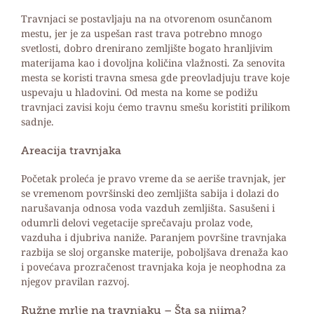
Travnjaci se postavljaju na na otvorenom osunčanom
mestu, jer je za uspešan rast trava potrebno mnogo
svetlosti, dobro drenirano zemljište bogato hranljivim
materijama kao i dovoljna količina vlažnosti. Za senovita
mesta se koristi travna smesa gde preovladjuju trave koje
uspevaju u hladovini. Od mesta na kome se podižu
travnjaci zavisi koju ćemo travnu smešu koristiti prilikom
sadnje.
Areacija travnjaka
Početak proleća je pravo vreme da se aeriše travnjak, jer
se vremenom površinski deo zemljišta sabija i dolazi do
narušavanja odnosa voda vazduh zemljišta. Sasušeni i
odumrli delovi vegetacije sprečavaju prolaz vode,
vazduha i djubriva naniže. Paranjem površine travnjaka
razbija se sloj organske materije, poboljšava drenaža kao
i povećava prozračenost travnjaka koja je neophodna za
njegov pravilan razvoj.
Ružne mrlje na travnjaku – Šta sa njima?