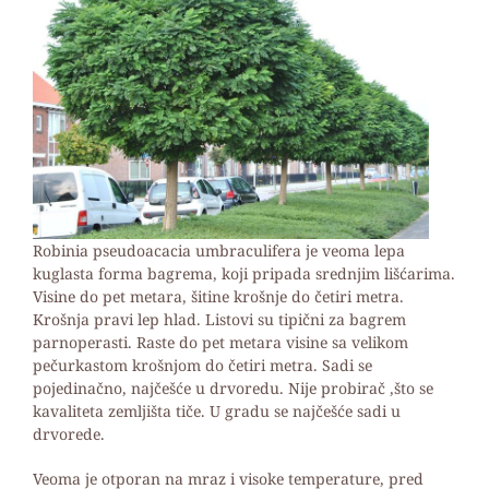
Robinia pseudoacacia umbraculifera je veoma lepa
kuglasta forma bagrema, koji pripada srednjim lišćarima.
Visine do pet metara, šitine krošnje do četiri metra.
Krošnja pravi lep hlad. Listovi su tipični za bagrem
parnoperasti. Raste do pet metara visine sa velikom
pečurkastom krošnjom do četiri metra. Sadi se
pojedinačno, najčešće u drvoredu. Nije probirač ,što se
kavaliteta zemljišta tiče. U gradu se najčešće sadi u
drvorede.
Veoma je otporan na mraz i visoke temperature, pred