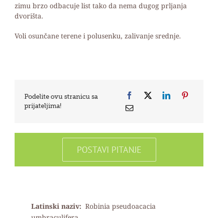
zimu brzo odbacuje list tako da nema dugog prljanja
dvorišta.
Voli osunčane terene i polusenku, zalivanje srednje.
Podelite ovu stranicu sa
prijateljima!
POSTAVI PITANJE
Latinski naziv:
Robinia pseudoacacia
umbraculifera