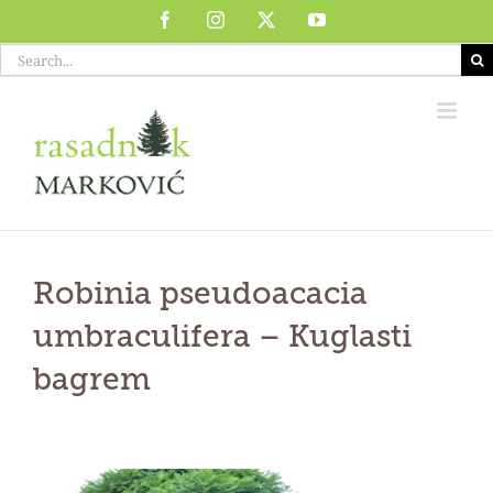
Skip
Facebook
Instagram
X
YouTube
to
Search
content
for:
Robinia pseudoacacia
umbraculifera
–
Kuglasti
bagrem