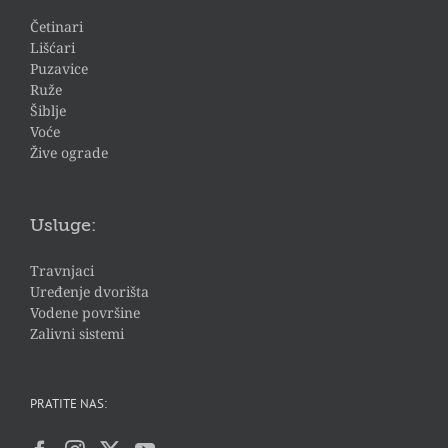
Četinari
Lišćari
Puzavice
Ruže
Šiblje
Voće
Žive ograde
Usluge:
Travnjaci
Uređenje dvorišta
Vodene površine
Zalivni sistemi
PRATITE NAS: