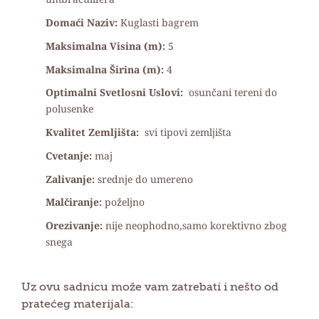
Domaći Naziv:
Kuglasti bagrem
Maksimalna Visina (m):
5
Maksimalna Širina (m):
4
Optimalni Svetlosni Uslovi:
osunčani tereni do
polusenke
Kvalitet Zemljišta:
svi tipovi zemljišta
Cvetanje:
maj
Zalivanje:
srednje do umereno
Malčiranje:
poželjno
Orezivanje:
nije neophodno,samo korektivno zbog
snega
Uz ovu sadnicu može vam zatrebati i nešto od
pratećeg materijala: