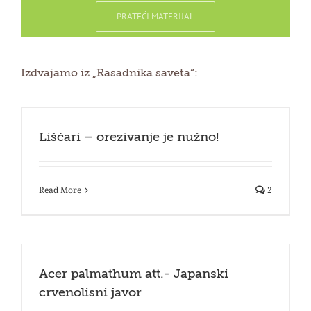
PRATEĆI MATERIJAL
Izdvajamo iz „Rasadnika saveta“:
Lišćari – orezivanje je nužno!
Read More
2
Acer palmathum att.- Japanski
crvenolisni javor