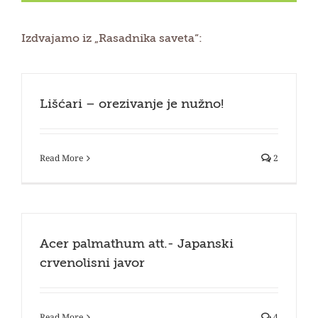
Izdvajamo iz „Rasadnika saveta“:
Lišćari – orezivanje je nužno!
Read More
2
Acer palmathum att.- Japanski
crvenolisni javor
Read More
4