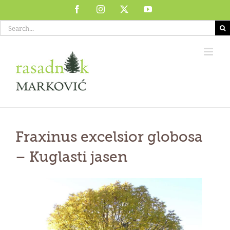
Skip
Facebook
Instagram
X
YouTube
to
Search
content
for:
Fraxinus excelsior globosa
–
Kuglasti jasen