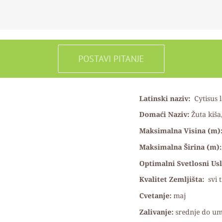
POSTAVI PITANJE
Latinski naziv:
Cytisus
Domaći Naziv:
Žuta kiša
Maksimalna Visina (m)
Maksimalna Širina (m):
Optimalni Svetlosni Usl
Kvalitet Zemljišta:
svi 
Cvetanje:
maj
Zalivanje:
srednje do u