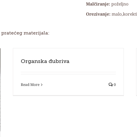
Malčiranje:
poželjno
Orezivanje:
malo,korekt
 pratećeg materijala:
Organska đubriva
Read More
0