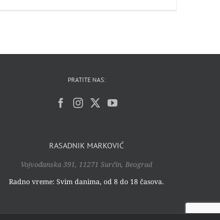
PRATITE NAS:
RASADNIK MARKOVIĆ
Vojvođanska 391, 11271 Surčin, Beograd
Radno vreme: Svim danima, od 8 do 18 časova.