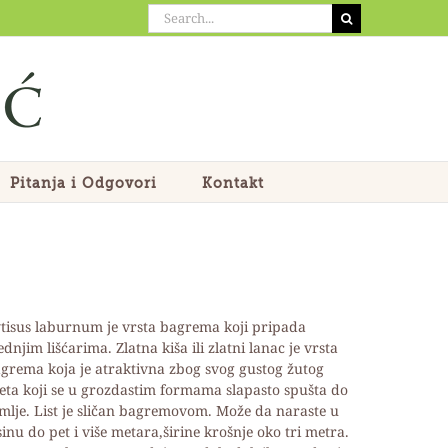
Search
for:
Pitanja i Odgovori
Kontakt
tisus laburnum je vrsta bagrema koji pripada
ednjim lišćarima. Zlatna kiša ili zlatni lanac je vrsta
grema koja je atraktivna zbog svog gustog žutog
eta koji se u grozdastim formama slapasto spušta do
mlje. List je sličan bagremovom. Može da naraste u
sinu do pet i više metara,širine krošnje oko tri metra.