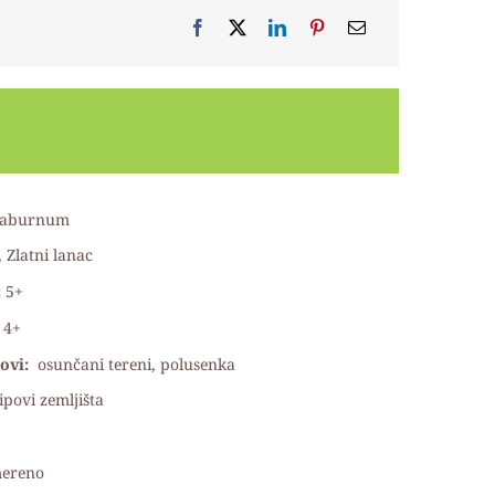
 laburnum
, Zlatni lanac
:
5+
4+
ovi:
osunčani tereni, polusenka
tipovi zemljišta
mereno