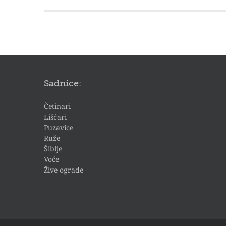
Sadnice:
Četinari
Lišćari
Puzavice
Ruže
Šiblje
Voće
Žive ograde