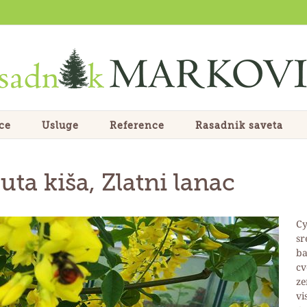
ce
Usluge
Reference
Rasadnik saveta
uta kiša, Zlatni lanac
Cy
sr
ba
cv
ze
vi