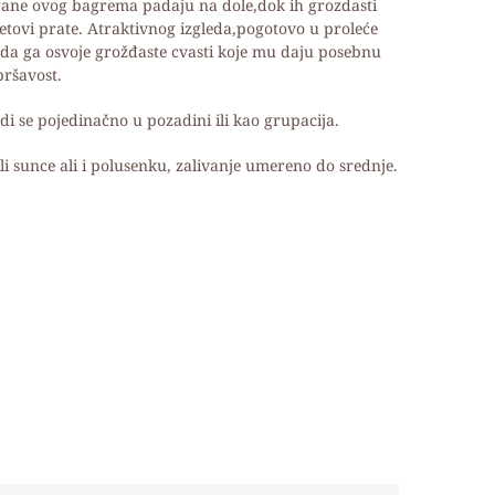
ane ovog bagrema padaju na dole,dok ih grozdasti
etovi prate. Atraktivnog izgleda,pogotovo u proleće
da ga osvoje grožđaste cvasti koje mu daju posebnu
pršavost.
di se pojedinačno u pozadini ili kao grupacija.
li sunce ali i polusenku, zalivanje umereno do srednje.