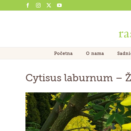
Skip
Facebook
Instagram
X
YouTube
to
content
Početna
O nama
Sadni
Cytisus laburnum
–
Ž