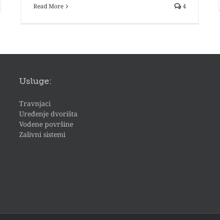
Read More
4
Usluge:
Travnjaci
Uređenje dvorišta
Vodene površine
Zalivni sistemi