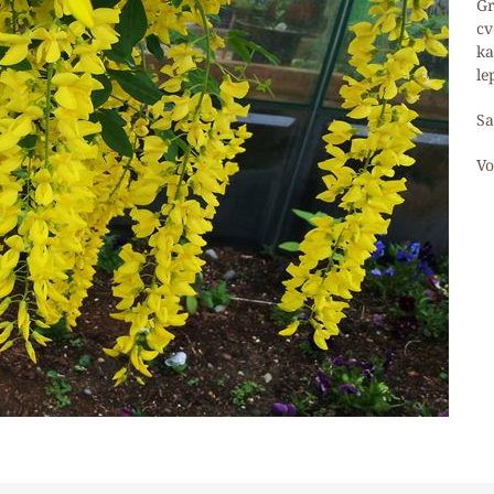
Gr
cv
ka
le
Sa
Vo