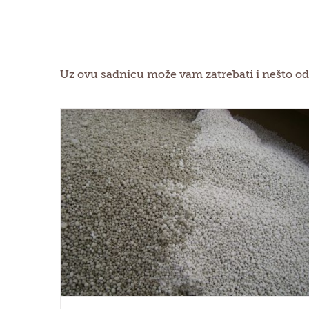
Uz ovu sadnicu može vam zatrebati i nešto od
a