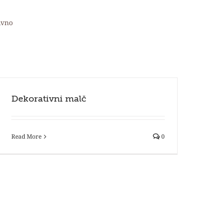
ivno
Dekorativni malč
Read More
0