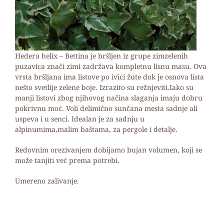
Hedera helix – Bettina je
bršljen iz grupe zimzelenih
puzavica znači zimi zadržava kompletnu lisnu masu.
Ova
vrsta bršljana ima listove po ivici žute dok je osnova lista
nešto svetlije zelene boje.
Izrazito su režnjeviti.Iako su
manji listovi zbog njihovog načina slaganja imaju dobru
pokrivnu moć. Voli delimično sunčana mesta sadnje ali
uspeva i u senci.
Idealan je za sadnju u
alpinumima,malim baštama, za pergole i detalje.
Redovnim orezivanjem dobijamo bujan volumen, koji se
može tanjiti već prema potrebi.
Umereno zalivanje.