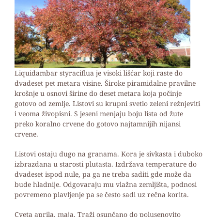
Liquidambar styraciflua je visoki lišćar koji raste do
dvadeset pet metara visine. Široke piramidalne pravilne
krošnje u osnovi širine do deset metara koja počinje
gotovo od zemlje. Listovi su krupni svetlo zeleni režnjeviti
i veoma živopisni. S jeseni menjaju boju lista od žute
preko koralno crvene do gotovo najtamnijih nijansi
crvene.
Listovi ostaju dugo na granama. Kora je sivkasta i duboko
izbrazdana u starosti plutasta. Izdržava temperature do
dvadeset ispod nule, pa ga ne treba saditi gde može da
bude hladnije. Odgovaraju mu vlažna zemljišta, podnosi
povremeno plavljenje pa se često sadi uz rečna korita.
Cveta aprila, maja. Traži osunčano do polusenovito