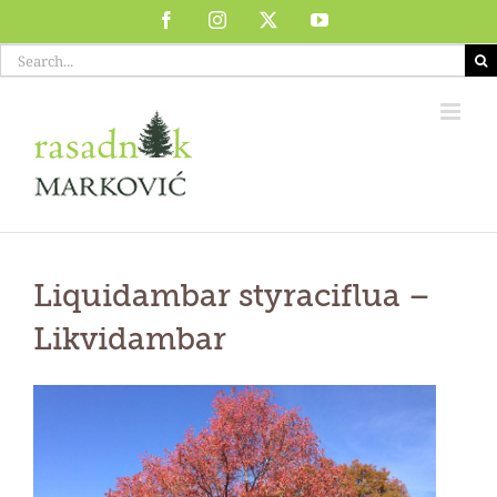
Skip
Facebook
Instagram
X
YouTube
to
Search
content
for:
Liquidambar styraciflua
–
Likvidambar