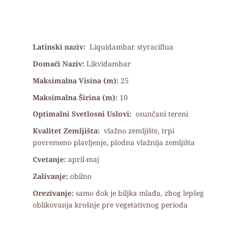
Latinski naziv:
Liquidambar styraciflua
Domaći Naziv:
Likvidambar
Maksimalna Visina (m):
25
Maksimalna Širina (m):
10
Optimalni Svetlosni Uslovi:
osunčani tereni
Kvalitet Zemljišta:
vlažno zemljište, trpi
povremeno plavljenje, plodna vlažnija zemljišta
Cvetanje:
april-maj
Zalivanje:
obilno
Orezivanje:
samo dok je biljka mlađa, zbog lepšeg
oblikovanja krošnje pre vegetativnog perioda