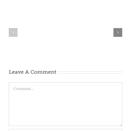
Proširenje
Donacija
ponude
JKP
sadnog
Surčin
materijala
Leave A Comment
Comment