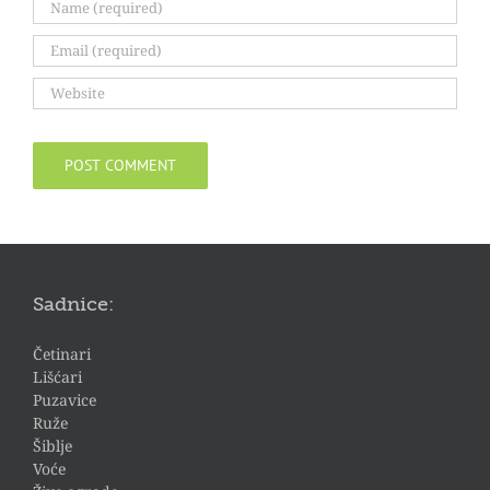
Sadnice:
Četinari
Lišćari
Puzavice
Ruže
Šiblje
Voće