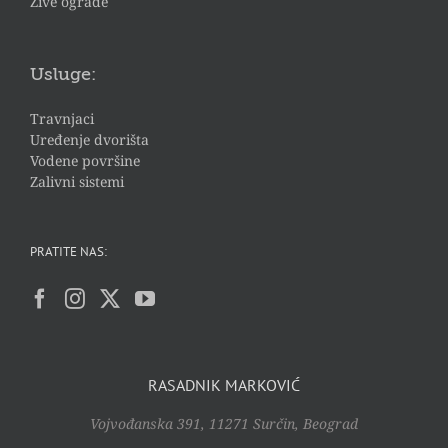
Žive ograde
Usluge:
Travnjaci
Uređenje dvorišta
Vodene površine
Zalivni sistemi
PRATITE NAS:
RASADNIK MARKOVIĆ
Vojvođanska 391, 11271 Surčin, Beograd