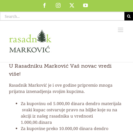
Skip
Facebook
Instagram
X
YouTube
to
Search
content
for:
U Rasadniku Marković Vaš novac vredi
više!
Rasadnik Marković je i ove godine pripremio mnoga
prijatna iznenadjenja svojim kupcima.
Za kupovinu od 5.000,00 dinara dendro materijala
svaki kupac ostvaruje pravo na biljke koje su na
akciji iz našeg rasadnika u vrednosti
1.000,00.dinara
Za kupovine preko 10.000,00 dinara dendro