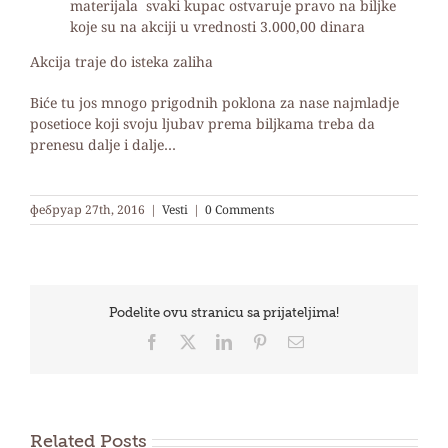
materijala svaki kupac ostvaruje pravo na biljke
koje su na akciji u vrednosti 3.000,00 dinara
Akcija traje do isteka zaliha
Biće tu jos mnogo prigodnih poklona za nase najmladje
posetioce koji svoju ljubav prema biljkama treba da
prenesu dalje i dalje…
фебруар 27th, 2016
|
Vesti
|
0 Comments
Podelite ovu stranicu sa prijateljima!
Facebook
X
LinkedIn
Pinterest
Email
Related Posts