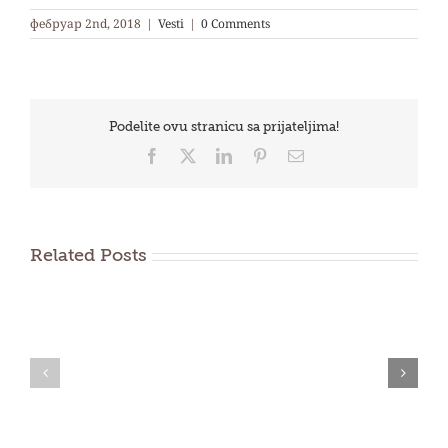
фебруар 2nd, 2018
|
Vesti
|
0 Comments
Podelite ovu stranicu sa prijateljima!
Facebook
X
LinkedIn
Pinterest
Email
Related Posts
Donacija
Uređenje
JKP
školskog
Surčin
dvorišta