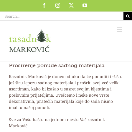
Skip
Facebook
Instagram
X
YouTube
to
Search
content
for:
Proširenje ponude sadnog materijala
Rasadnik Marković je doneo odluku da će ponuditi tržištu
još širu lepezu sadnog materijala i prošriti svoj već veliki
asortiman, kako bi izašao u susret svojim kljentima i
poslovnim prijateljima. Uvešćemo i neke nove vrste
dekorativnih, pratećih materijala koje do sada nismo
imali u našoj ponudi.
Sve za Vašu baštu na jednom mestu Vaš rasadnik
Marković.