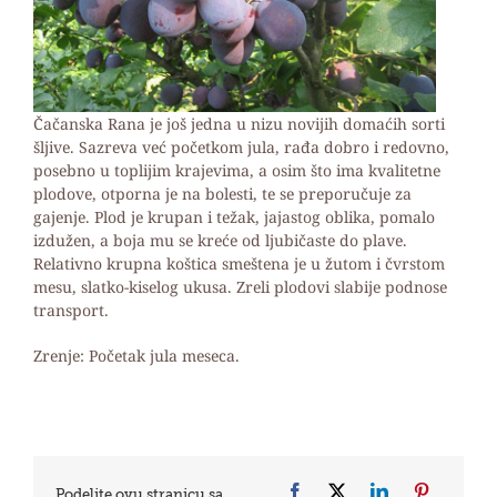
Čačanska Rana je još jedna u nizu novijih domaćih sorti
šljive. Sazreva već početkom jula, rađa dobro i redovno,
posebno u toplijim krajevima, a osim što ima kvalitetne
plodove, otporna je na bolesti, te se preporučuje za
gajenje. Plod je krupan i težak, jajastog oblika, pomalo
izdužen, a boja mu se kreće od ljubičaste do plave.
Relativno krupna koštica smeštena je u žutom i čvrstom
mesu, slatko-kiselog ukusa. Zreli plodovi slabije podnose
transport.
Zrenje: Početak jula meseca.
Podelite ovu stranicu sa