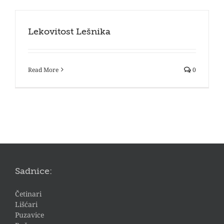
Lekovitost Lešnika
Read More
0
Sadnice:
Četinari
Lišćari
Puzavice