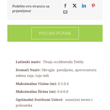
Podelite ovu stranicu sa
prijateljima!
POSTAVI PITANJE
Latinski naziv:
Thuja occidentalis Teddy
Domaći Naziv:
Okrugla patuljasta, spororastuća
zelena tuja; tuja tedi
Maksimalna Visina (m):
0.5-0.6
Maksimalna Širina (m):
0.6-0.8
Optimalni Svetlosni Uslovi:
osunčani tereni i
polusenka