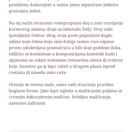
postižemo dodavajem u sadnu jamu separirane jedinice
granulata jedan.
Na taj način stvaramo vodopropusni sloj u zoni razvijanja
korenovog sistema thuje occidentalis Tedy. Ovaj niski
(patuljasti) četinar zbog svoje guste paperjaste kugle,
zelene boje četine koja zimi dobija tamno roze nijanse
prosto oduševljava posmatrača u bilo koje godišnje doba.
Odlično
se kombinuje u kompozicijama kamenih bašti i
alpinuma sa uskim stubastim četinarima zlatne ili srebrne
boje. Izuzetno ga je lepo videti u drugom planu ispred
cvetnica ili između mini ruža.
Orezuje se veoma malo, samo radi stvaranja pravilne
kuglaste forme. Jako lepo izgleda u malčiranim poljima sa
crvenim dekorativnim malčom. Poželjno malčiranje,
umereno zalivanje.