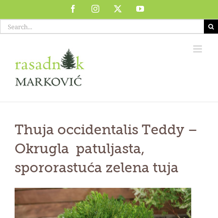
Skip
Facebook
Instagram
X
YouTube
to
Search
content
for:
Thuja occidentalis Teddy
–
Okrugla patuljasta,
spororastuća zelena tuja