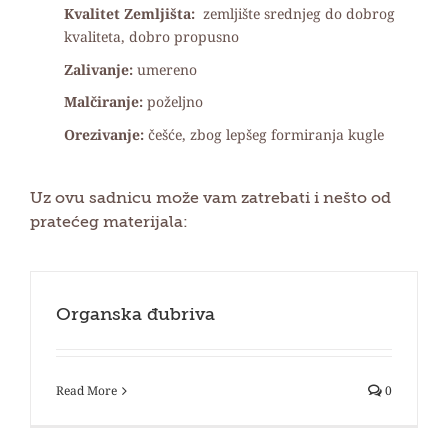
Kvalitet Zemljišta:
zemljište srednjeg do dobrog
kvaliteta, dobro propusno
Zalivanje:
umereno
Malčiranje:
poželjno
Orezivanje:
češće, zbog lepšeg formiranja kugle
Uz ovu sadnicu može vam zatrebati i nešto od
pratećeg materijala:
Organska đubriva
Read More
0