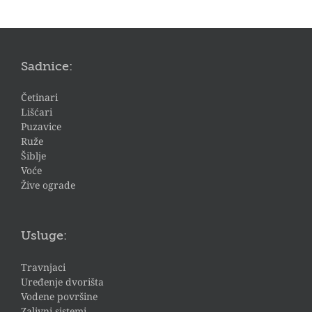
Sadnice:
Četinari
Lišćari
Puzavice
Ruže
Šiblje
Voće
Žive ograde
Usluge:
Travnjaci
Uređenje dvorišta
Vodene površine
Zalivni sistemi