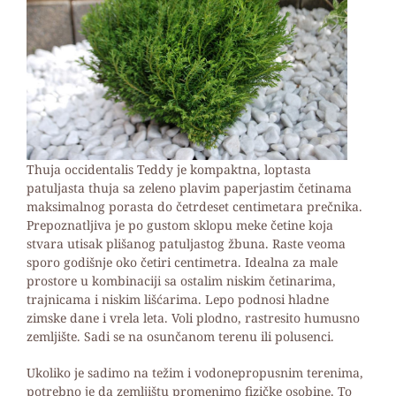
Thuja occidentalis Teddy je kompaktna, loptasta
patuljasta thuja sa zeleno plavim paperjastim četinama
maksimalnog porasta do četrdeset centimetara prečnika.
Prepoznatljiva je po gustom sklopu meke četine koja
stvara utisak plišanog patuljastog žbuna. Raste veoma
sporo godišnje oko četiri centimetra. Idealna za male
prostore u kombinaciji sa ostalim niskim četinarima,
trajnicama i niskim lišćarima. Lepo podnosi hladne
zimske dane i vrela leta. Voli plodno, rastresito humusno
zemljište. Sadi se na osunčanom terenu ili polusenci.
Ukoliko je sadimo na težim i vodonepropusnim terenima,
potrebno je da zemljištu promenimo fizičke osobine. To