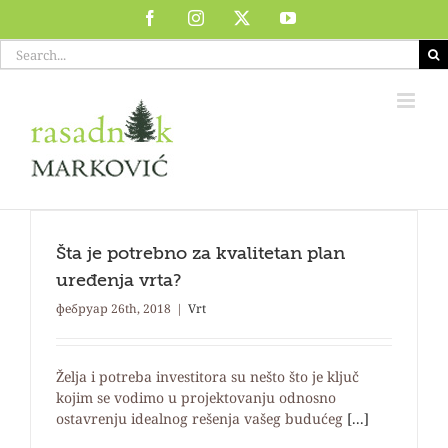
Skip
Facebook
Instagram
X
YouTube
to
Search
content
for:
Šta je potrebno za kvalitetan plan
uređenja vrta?
фебруар 26th, 2018
|
Vrt
Želja i potreba investitora su nešto što je ključ
kojim se vodimo u projektovanju odnosno
ostavrenju idealnog rešenja vašeg budućeg
[...]