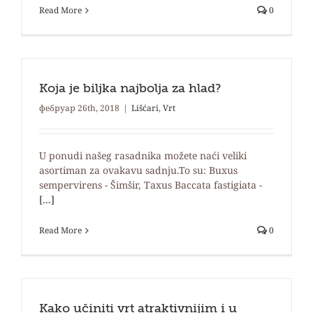
Read More
0
Koja je biljka najbolja za hlad?
фебруар 26th, 2018
|
Lišćari
,
Vrt
U ponudi našeg rasadnika možete naći veliki
asortiman za ovakavu sadnju.To su: Buxus
sempervirens - Šimšir, Taxus Baccata fastigiata -
[...]
Read More
0
Kako učiniti vrt atraktivnijim i u