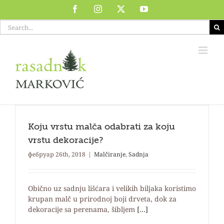
Skip
Facebook
Instagram
X
YouTube
to
Search
content
for:
Koju vrstu malča odabrati za koju
vrstu dekoracije?
фебруар 26th, 2018
|
Malčiranje
,
Sadnja
Obično uz sadnju lišćara i velikih biljaka koristimo
krupan malč u prirodnoj boji drveta, dok za
dekoracije sa perenama, šibljem
[...]