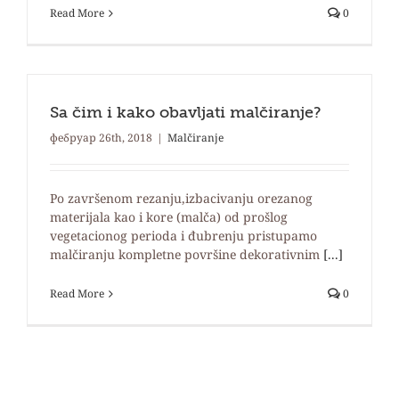
Read More
0
Sa čim i kako obavljati malčiranje?
фебруар 26th, 2018
|
Malčiranje
Po završenom rezanju,izbacivanju orezanog
materijala kao i kore (malča) od prošlog
vegetacionog perioda i đubrenju pristupamo
malčiranju kompletne površine dekorativnim
[...]
Read More
0