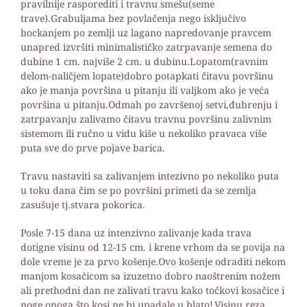
pravilnije rasporediti i travnu smešu(seme
trave).Grabuljama bez povlačenja nego isključivo
bockanjem po zemlji uz lagano napredovanje pravcem
unapred izvršiti minimalističko zatrpavanje semena do
dubine 1 cm. najviše 2 cm. u dubinu.Lopatom(ravnim
delom-naličjem lopate)dobro potapkati čitavu površinu
ako je manja površina u pitanju ili valjkom ako je veća
površina u pitanju.Odmah po završenoj setvi,đubrenju i
zatrpavanju zalivamo čitavu travnu površinu zalivnim
sistemom ili ručno u vidu kiše u nekoliko pravaca više
puta sve do prve pojave barica.
Travu nastaviti sa zalivanjem intezivno po nekoliko puta
u toku dana čim se po površini primeti da se zemlja
zasušuje tj.stvara pokorica.
Posle 7-15 dana uz intenzivno zalivanje kada trava
dotigne visinu od 12-15 cm. i krene vrhom da se povija na
dole vreme je za prvo košenje.Ovo košenje odraditi nekom
manjom kosačicom sa izuzetno dobro naoštrenim nožem
ali prethodni dan ne zalivati travu kako točkovi kosačice i
noge onoga što kosi ne bi upadale u blato!.Visinu reza