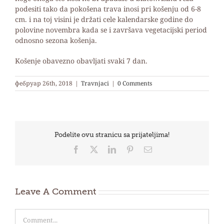
podesiti tako da pokošena trava inosi pri košenju od 6-8
cm. i na toj visini je držati cele kalendarske godine do
polovine novembra kada se i završava vegetacijski period
odnosno sezona košenja.
Košenje obavezno obavljati svaki 7 dan.
фебруар 26th, 2018
|
Travnjaci
|
0 Comments
Podelite ovu stranicu sa prijateljima!
Facebook
X
LinkedIn
Pinterest
Email
Leave A Comment
Comment