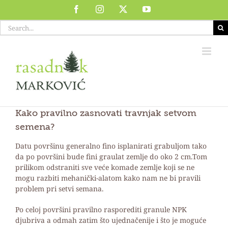
Skip
Facebook
Instagram
X
YouTube
to
Search
content
for:
Kako pravilno zasnovati travnjak setvom
semena?
Datu površinu generalno fino isplanirati grabuljom tako
da po površini bude fini graulat zemlje do oko 2 cm.Tom
prilikom odstraniti sve veće komade zemlje koji se ne
mogu razbiti mehanički-alatom kako nam ne bi pravili
problem pri setvi semana.
Po celoj površini pravilno rasporediti granule NPK
djubriva a odmah zatim što ujednačenije i što je moguće