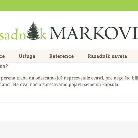
ce
Usluge
Reference
Rasadnik saveta
sa?
perena treba da odsecamo još neprecvetale cvasti, pre nego što bilj
izdanci. Na ovaj način sprečavamo pojavu semenih kapsula.