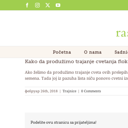
Skip
Facebook
Instagram
X
YouTube
to
content
Početna
O nama
Sadni
Kako da produžimo trajanje cvetanja flok
Ako želimo da produžimo trajanje cveta ovih prelepih 
semena.
Tada joj iz pazuha lista niču ponovo cvetni 
фебруар 26th, 2018
|
Trajnice
|
0 Comments
Podelite ovu stranicu sa prijateljima!