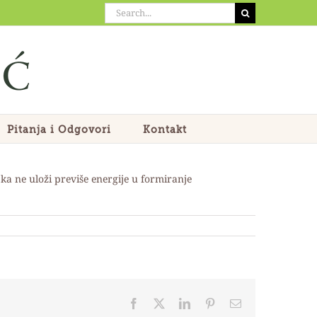
Search
for:
Pitanja i Odgovori
Kontakt
ka ne uloži previše energije u formiranje
Facebook
X
LinkedIn
Pinterest
Email