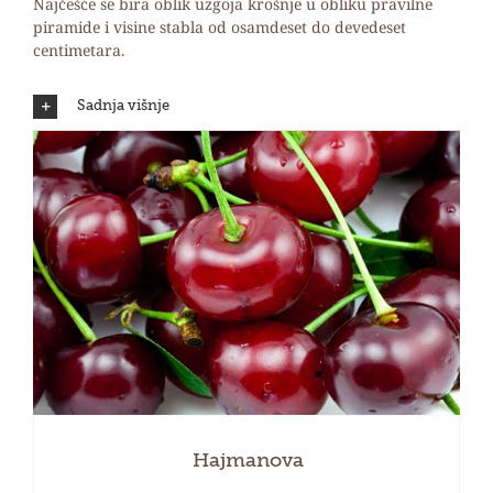
Najčešće se bira oblik uzgoja krošnje u obliku pravilne
piramide i visine stabla od osamdeset do devedeset
centimetara.
Sadnja višnje
Hajmanova