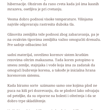
hibernacije. Obzirom da rano cveta kada još ima kasnih
mrazeva, osetljiva je pri cvetanju.
Veoma dobro podnosi visoke temperature. Višnjama
najviše odgovaraju rastresita duboka tla.
Glinovita zemljišta teže podnosi zbog zabaravanja, pa je
na ovakvim tipovima zemljišta važno omogućiti drenažu.
Pre sadnje odbacimo loš
sadni materijal, osvežimo korenov sistem kratkim
rezovima oštrim makazama. Tada koren potopimo u
smesu zemlje, stajnjaka i vode koja ima za zadatak da
omogući bubrenje korena, a takođe je inicialna hrana
korenovom sistemu.
Kada biramo sorte uzimamo samo one kojima plod ne
puca na kiši pri dozrevanju, da se plodovi lako odvajaju
od peteljke, da su otporne na bolesti i oštećenja i da se
dobro trpe skladištenje.