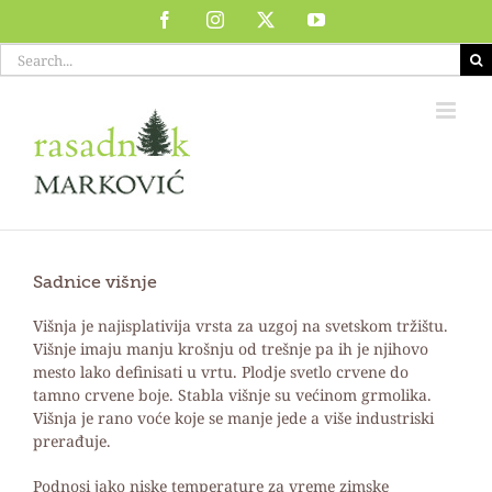
Skip
Facebook
Instagram
X
YouTube
to
Search
content
for:
Sadnice višnje
Višnja je najisplativija vrsta za uzgoj na svetskom tržištu.
Višnje imaju manju krošnju od trešnje pa ih je njihovo
mesto lako definisati u vrtu. Plodje svetlo crvene do
tamno crvene boje. Stabla višnje su većinom grmolika.
Višnja je rano voće koje se manje jede a više industriski
prerađuje.
Podnosi jako niske temperature za vreme zimske