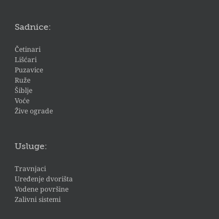
Sadnice:
Četinari
Lišćari
Puzavice
Ruže
Šiblje
Voće
Žive ograde
Usluge:
Travnjaci
Uređenje dvorišta
Vodene površine
Zalivni sistemi