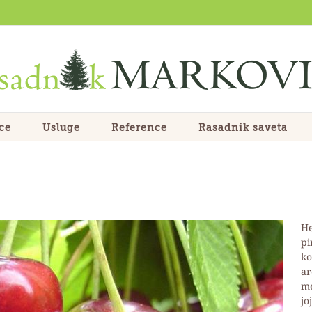
ce
Usluge
Reference
Rasadnik saveta
He
pi
ko
ar
me
jo