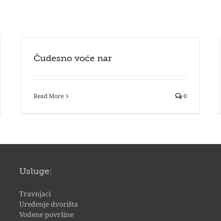
Čudesno voće nar
Read More
0
Usluge:
Travnjaci
Uređenje dvorišta
Vodene površine