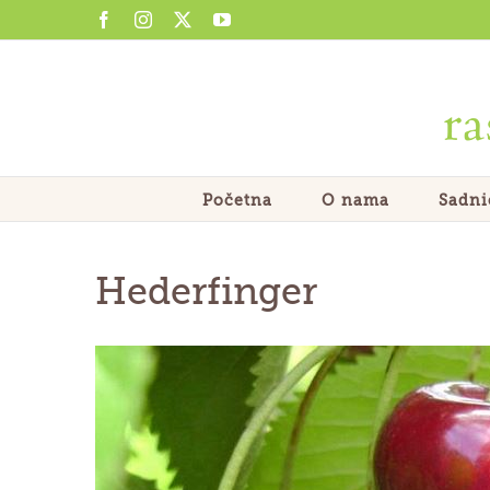
Skip
Facebook
Instagram
X
YouTube
to
content
Početna
O nama
Sadni
Hederfinger