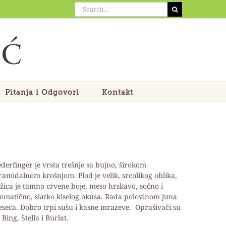
Search
for:
Pitanja i Odgovori
Kontakt
derfinger je vrsta trešnje sa bujno, širokom
ramidalnom krošnjom. Plod je velik, srcolikog oblika,
žica je tamno crvene boje, meso hrskavo, sočno i
omatično, slatko kiselog okusa. Rađa polovinom juna
seca. Dobro trpi sušu i kasne mrazeve. Oprašivači su
j Bing, Stella i Burlat.