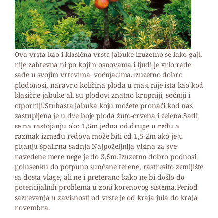
Ova vrsta kao i klasična vrsta jabuke izuzetno se lako gaji,
nije zahtevna ni po kojim osnovama i ljudi je vrlo rade
sade u svojim vrtovima, voćnjacima.Izuzetno dobro
plodonosi, naravno količina ploda u masi nije ista kao kod
klasične jabuke ali su plodovi znatno krupniji, sočniji i
otporniji.Stubasta jabuka koju možete pronaći kod nas
zastupljena je u dve boje ploda žuto-crvena i zelena.Sadi
se na rastojanju oko 1,5m jedna od druge u redu a
razmak između redova može biti od 1,5-2m ako je u
pitanju špalirna sadnja.Najpoželjnija visina za sve
navedene mere nege je do 3,5m.Izuzetno dobro podnosi
polusenku do potpuno sunčane terene, rastresito zemljište
sa dosta vlage, ali ne i preterano kako ne bi došlo do
potencijalnih problema u zoni korenovog sistema.Period
sazrevanja u zavisnosti od vrste je od kraja jula do kraja
novembra.