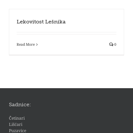
Lekovitost Lešnika
Read More
0
Sadnice:
Četinari
Lišćari
Puzavice