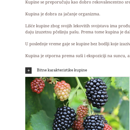
Kupine se preporučuju kao dobro rekovalescentno sre
Kupina je dobra za jačanje organizma.
Lišće kupine zbog svojih lekovitih svojstava ima prođu 
daju izuzetnu pčelinju pašu. Prema tome kupina je da
U poslednje vreme gaje se kupine bez bodlji koje izaz
Kupina je otporna prema suši i ekspoziciji na suncu, al
Bitne karakteristike kupine