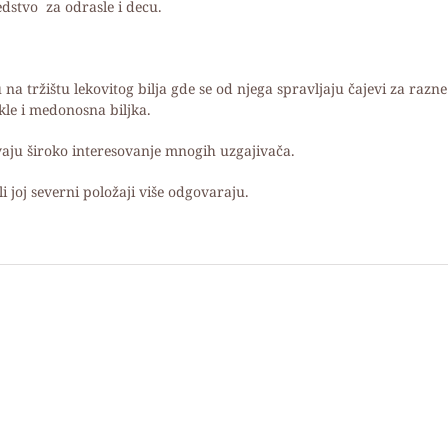
dstvo za odrasle i decu.
na tržištu lekovitog bilja gde se od njega spravljaju čajevi za razne
kle i medonosna biljka.
ivaju široko interesovanje mnogih uzgajivača.
i joj severni položaji više odgovaraju.