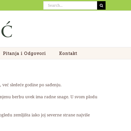
Search
for:
Pitanja i Odgovori
Kontakt
 već sledeće godine po sađenju.
a njenu berbu uvek ima radne snage. U svom plodu
ledu zemljišta iako joj severne strane najviše