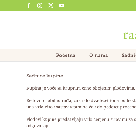
Skip
Facebook
Instagram
X
YouTube
to
content
Početna
O nama
Sadni
Sadnice kupine
Kupina je voće sa krupnim crno obojenim plodovima. N
Redovno i obilno rađa, čak i do dvadeset tona po he
ima vrlo visok sastav vitamina čak do pedeset procena
Plodovi kupine predsavljaju vrlo cenjenu sirovinu za 
odgovaraju.