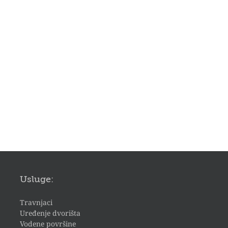
Usluge:
Travnjaci
Uređenje dvorišta
Vodene površine