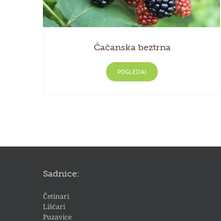
Čačanska beztrna
POGLEDAJ
Sadnice:
Četinari
Lišćari
Puzavice