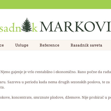
ce
Usluge
Reference
Rasadnik saveta
jeno gajenje je vrlo rentabilno i ekonomično. Rano počne da rađa,
ktaru. Sazreva u periodu kada nema drugih sezonskih poslova, te z
ta.
sokove, koncentrate, smrznute plodove, džemove. Nije probirač u pog