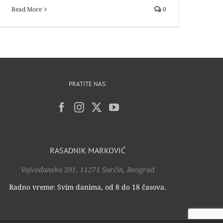
Read More
0
PRATITE NAS:
RASADNIK MARKOVIĆ
Vojvođanska 391, 11271 Surčin, Beograd
Radno vreme: Svim danima, od 8 do 18 časova.