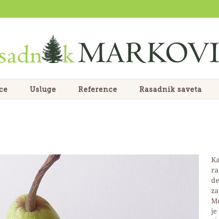
ce
Usluge
Reference
Rasadnik saveta
Ka
ra
de
za
Me
je