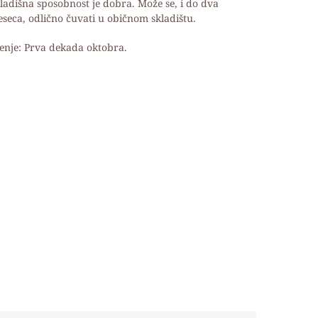
ladišna sposobnost je dobra. Može se, i do dva
seca, odlično čuvati u običnom skladištu.
enje: Prva dekada oktobra.