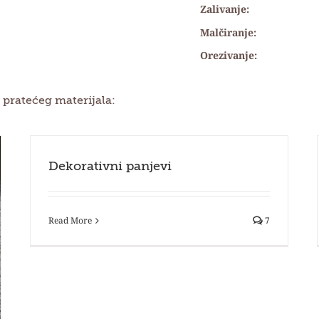
Zalivanje:
Malčiranje:
Orezivanje:
 pratećeg materijala:
Dekorativni panjevi
Read More
7