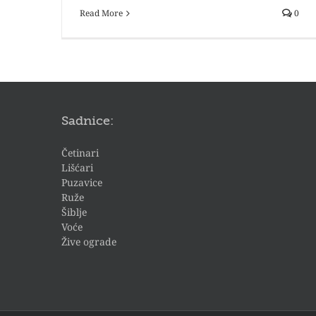
Read More
0
Sadnice:
Četinari
Lišćari
Puzavice
Ruže
Šiblje
Voće
Žive ograde