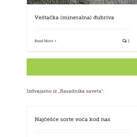
Veštačka (mineralna) đubriva
Read More
2
Izdvajamo iz „Rasadnika saveta“:
Najčešće sorte voća kod nas