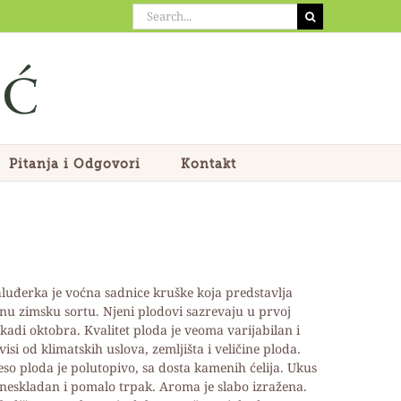
Search
for:
Pitanja i Odgovori
Kontakt
luđerka je voćna sadnice kruške koja predstavlja
nu zimsku sortu. Njeni plodovi sazrevaju u prvoj
kadi oktobra. Kvalitet ploda je veoma varijabilan i
visi od klimatskih uslova, zemljišta i veličine ploda.
so ploda je polutopivo, sa dosta kamenih ćelija. Ukus
 neskladan i pomalo trpak. Aroma je slabo izražena.