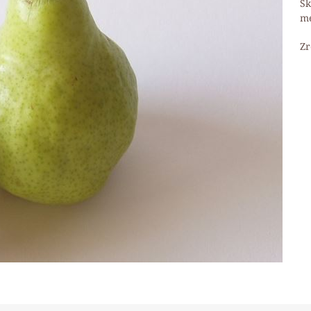
Sk
me
Zr