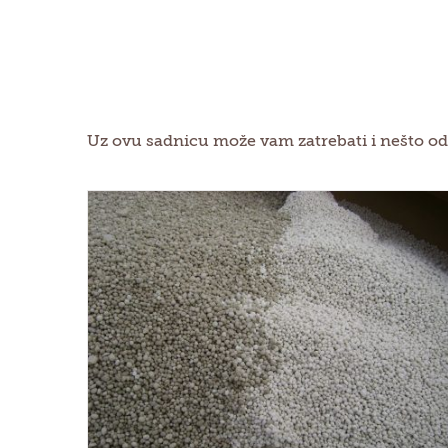
Uz ovu sadnicu može vam zatrebati i nešto od
a