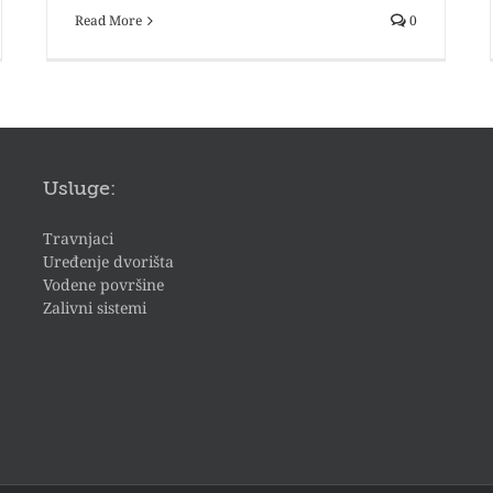
Read More
0
Usluge:
Travnjaci
Uređenje dvorišta
Vodene površine
Zalivni sistemi