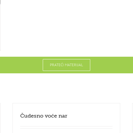
PRATEĆI MATERIJAL
Čudesno voće nar