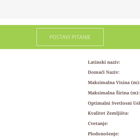
POSTAVI PITANJE
Latinski naziv:
Domaći Naziv:
Maksimalna Visina (m)
Maksimalna Širina (m)
Optimalni Svetlosni Usl
Kvalitet Zemljišta:
Cvetanje:
Plodonošenje: