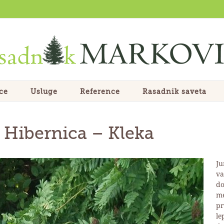
ce
Usluge
Reference
Rasadnik saveta
Hibernica – Kleka
Ju
va
do
me
pr
le