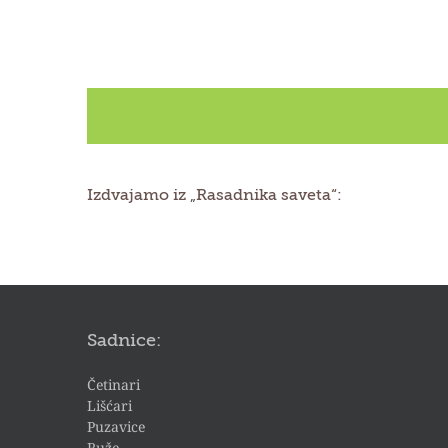
Izdvajamo iz „Rasadnika saveta“:
Sadnice:
Četinari
Lišćari
Puzavice
Ruže