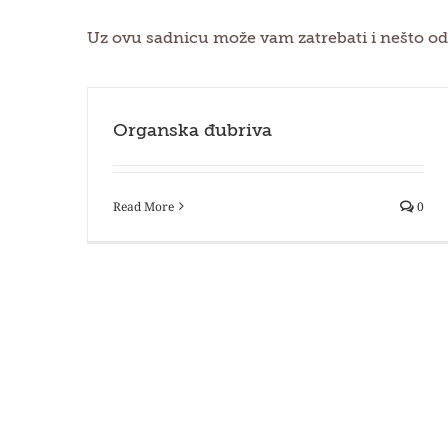
Uz ovu sadnicu može vam zatrebati i nešto od
Organska đubriva
Read More
0