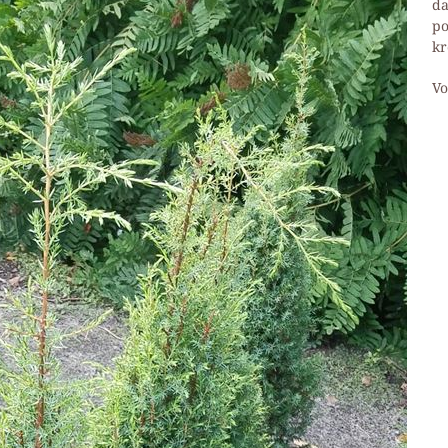
da
po
kr
Vo