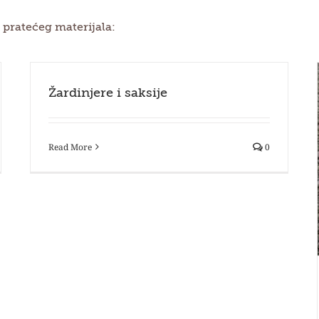
 pratećeg materijala:
Žardinjere i saksije
Read More
0
Veštačka (mineralna) đubriva
Prateći materijal