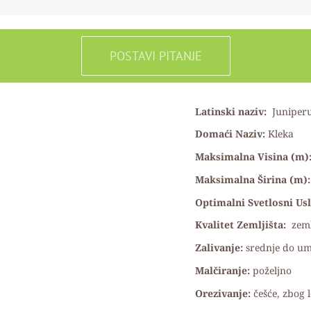
POSTAVI PITANJE
Latinski naziv:
Juniper
Domaći Naziv:
Kleka
Maksimalna Visina (m)
Maksimalna Širina (m):
Optimalni Svetlosni Us
Kvalitet Zemljišta:
zeml
Zalivanje:
srednje do u
Malčiranje:
poželjno
Orezivanje:
češće, zbog 