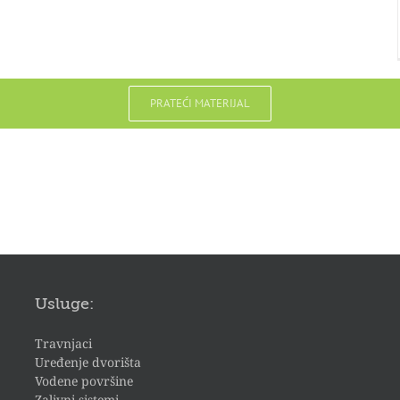
PRATEĆI MATERIJAL
Usluge:
Travnjaci
Uređenje dvorišta
Vodene površine
Zalivni sistemi