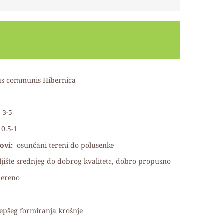
us communis Hibernica
:
3-5
0.5-1
lovi:
osunčani tereni do polusenke
jište srednjeg do dobrog kvaliteta, dobro propusno
mereno
lepšeg formiranja krošnje