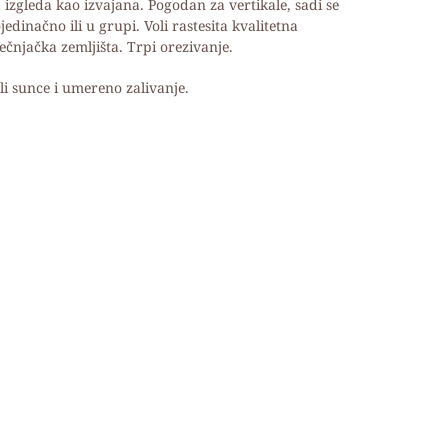
 izgleda kao izvajana. Pogodan za vertikale, sadi se
jedinačno ili u grupi. Voli rastesita kvalitetna
ečnjačka zemljišta. Trpi orezivanje.
li sunce i umereno zalivanje.