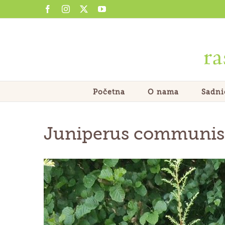
Skip
Facebook
Instagram
X
YouTube
to
content
Početna
O nama
Sadni
Juniperus communis 