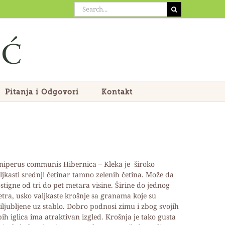
Search
for:
Pitanja i Odgovori
Kontakt
niperus communis Hibernica – Kleka
je široko
ljkasti srednji četinar tamno zelenih četina. Može da
stigne od tri do pet metara visine. Širine do jednog
tra, usko valjkaste krošnje sa granama koje su
iljubljene uz stablo. Dobro podnosi zimu i zbog svojih
pih iglica ima atraktivan izgled. Krošnja je tako gusta