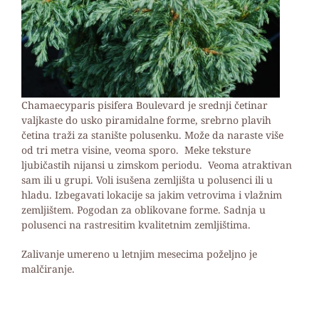
Chamaecyparis pisifera Boulevard je srednji četinar
valjkaste do usko piramidalne forme, srebrno plavih
četina traži za stanište polusenku. Može da naraste više
od tri metra visine, veoma sporo. Meke teksture
ljubičastih nijansi u zimskom periodu. Veoma atraktivan
sam ili u grupi. Voli isušena zemljišta u polusenci ili u
hladu. Izbegavati lokacije sa jakim vetrovima i vlažnim
zemljištem. Pogodan za oblikovane forme. Sadnja u
polusenci na rastresitim kvalitetnim zemljištima.
Zalivanje umereno u letnjim mesecima poželjno je
malčiranje.