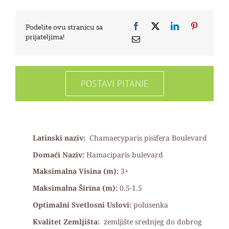
Podelite ovu stranicu sa
prijateljima!
POSTAVI PITANJE
Latinski naziv:
Chamaecyparis pisifera Boulevard
Domaći Naziv:
Hamaciparis bulevard
Maksimalna Visina (m):
3+
Maksimalna Širina (m):
0.5-1.5
Optimalni Svetlosni Uslovi:
polusenka
Kvalitet Zemljišta:
zemljište srednjeg do dobrog