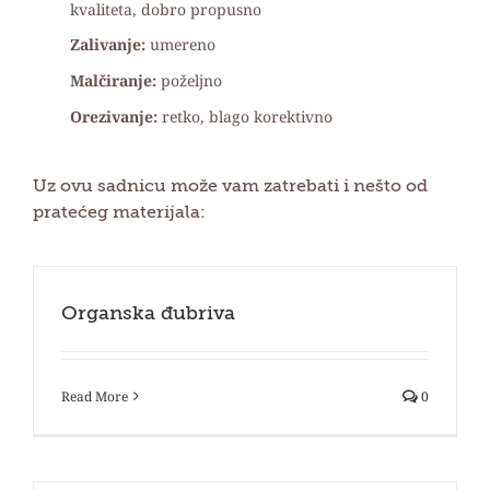
kvaliteta, dobro propusno
Zalivanje:
umereno
Malčiranje:
poželjno
Orezivanje:
retko, blago korektivno
Uz ovu sadnicu može vam zatrebati i nešto od
pratećeg materijala:
Organska đubriva
Read More
0