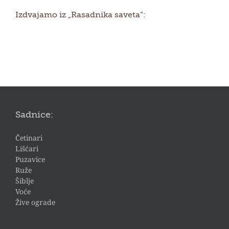
Izdvajamo iz „Rasadnika saveta“:
Sadnice:
Četinari
Lišćari
Puzavice
Ruže
Šiblje
Voće
Žive ograde