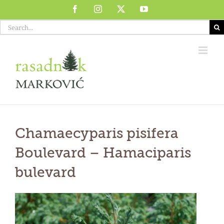
Skip
Facebook
Instagram
X
YouTube
to
Search
content
for:
Chamaecyparis pisifera
Boulevard
–
Hamaciparis
bulevard