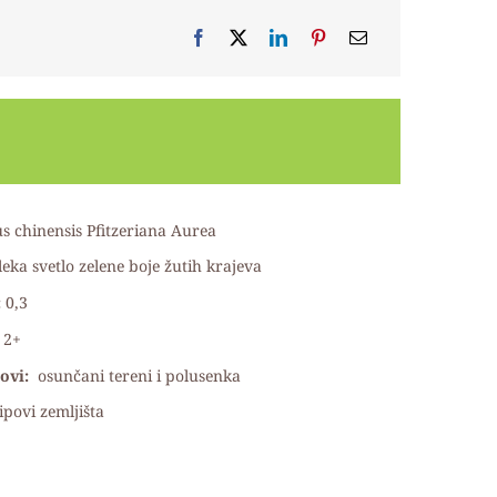
s chinensis Pfitzeriana Aurea
leka svetlo zelene boje žutih krajeva
:
0,3
2+
lovi:
osunčani tereni i polusenka
tipovi zemljišta