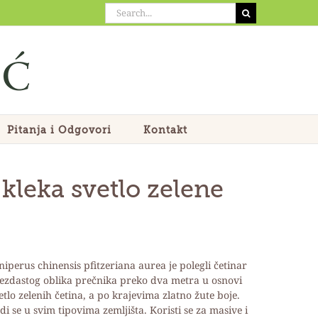
Search
for:
Pitanja i Odgovori
Kontakt
 kleka svetlo zelene
niperus chinensis pfitzeriana aurea je polegli četinar
ezdastog oblika prečnika preko dva metra u osnovi
etlo zelenih četina, a po krajevima zlatno žute boje.
di se u svim tipovima zemljišta. Koristi se za masive i