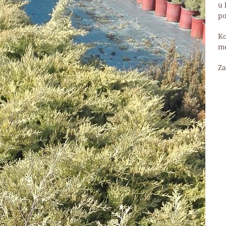
u 
po
Ko
me
Za