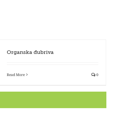
Organska đubriva
Read More
0