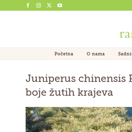
Skip
Facebook
Instagram
X
YouTube
to
content
Početna
O nama
Sadni
Juniperus chinensis 
boje žutih krajeva