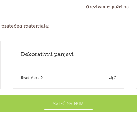
Orezivanje:
poželjno
 pratećeg materijala:
Dekorativni panjevi
Read More
7
PRATEĆI MATERIJAL