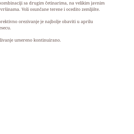
kombinaciji sa drugim četinarima, na velikim javnim
vršinama. Voli osunčane terene i ocedito zemljište.
rektivno orezivanje je najbolje obaviti u aprilu
secu.
livanje umereno kontinuirano.