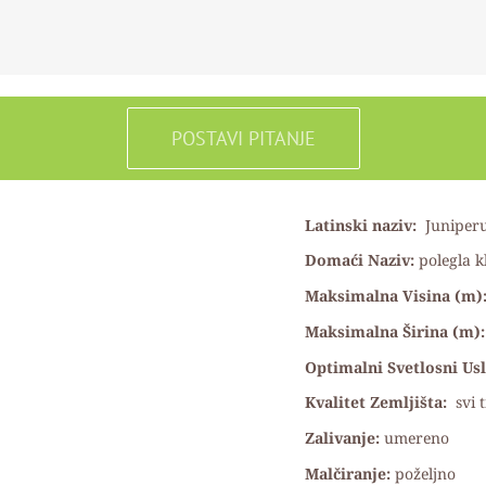
POSTAVI PITANJE
Latinski naziv:
Juniperu
Domaći Naziv:
polegla k
Maksimalna Visina (m)
Maksimalna Širina (m):
Optimalni Svetlosni Us
Kvalitet Zemljišta:
svi 
Zalivanje:
umereno
Malčiranje:
poželjno