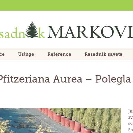
ce
Usluge
Reference
Rasadnik saveta
Pfitzeriana Aurea
– P
olegla
Ju
zv
sv
Sa