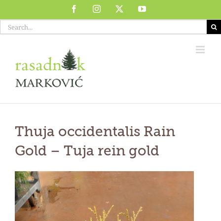
Skip
Facebook
Instagram
X
YouTube
to
Search
content
for:
Thuja occidentalis Rain
Gold
– T
uja rein gold