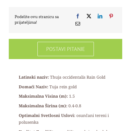
Podelite ovu stranicu sa
prijateljima!
POSTAVI PITANJE
Latinski naziv:
Thuja occidentalis Rain Gold
Domaći Naziv:
T
uja rein gold
Maksimalna Visina (m):
1.5
Maksimalna Širina (m):
0.4-0.8
Optimalni Svetlosni Uslovi:
o
sunčani tereni i
polusenka