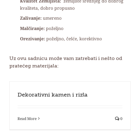
Kvalitet Zemljišta:
zemljište srednjeg do dobrog
kvaliteta, dobro propusno
Zalivanje:
umereno
Malčiranje:
poželjno
Orezivanje:
poželjno, češće, korektivno
Uz ovu sadnicu može vam zatrebati i nešto od
pratećeg materijala:
Dekorativni kamen i rizla
Read More
0