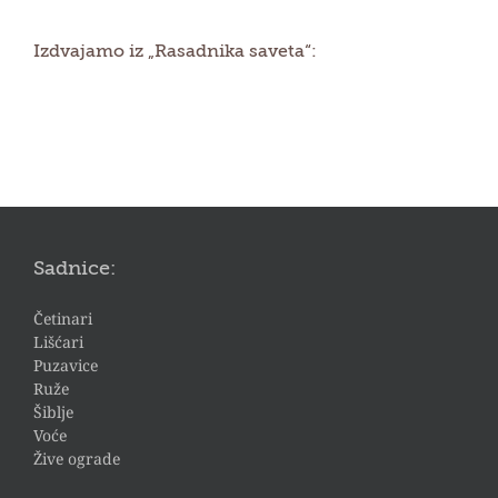
Izdvajamo iz „Rasadnika saveta“:
Sadnice:
Četinari
Lišćari
Puzavice
Ruže
Šiblje
Voće
Žive ograde