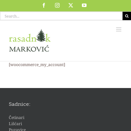
Skip
Facebook
Instagram
X
YouTube
to
Search
content
for:
[woocommerce_my_account]
Sadnice:
Četinari
Lišćari
Puzavice