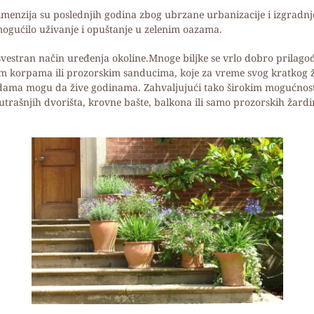
, dimenzija su poslednjih godina zbog ubrzane urbanizacije i izgrad
omogućilo uživanje i opuštanje u zelenim oazama.
 svestran način uređenja okoline.Mnoge biljke se vrlo dobro prilago
m korpama ili prozorskim sanducima, koje za vreme svog kratkog ži
sudama mogu da žive godinama. Zahvaljujući tako širokim mogućnos
rašnjih dvorišta, krovne bašte, balkona ili samo prozorskih žardin