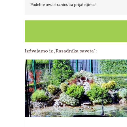
Podelite ovu stranicu sa prijateljima!
Izdvajamo iz „Rasadnika saveta“:
Eksterijer APM print štamparija Blica
portfolio