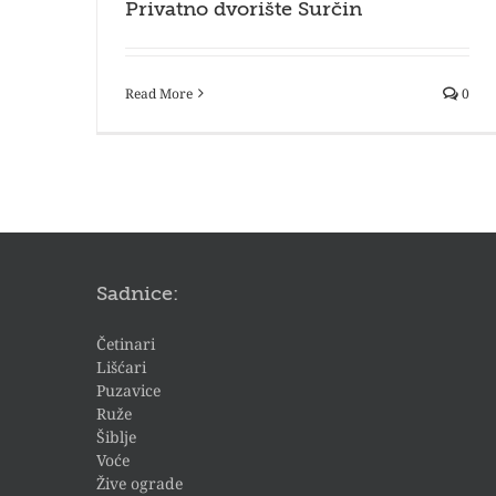
Privatno dvorište Surčin
Read More
0
Sadnice:
Četinari
Lišćari
Puzavice
Ruže
Šiblje
Voće
Žive ograde