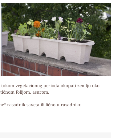
a tokom vegetacionog perioda okopati zemlju oko
astičnom folijom, asurom.
e“ rasadnik saveta ili lično u rasadniku.