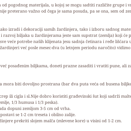
d pogodnog materijala, u kojoj se mogu sadtiti različite grupe i v
nije preterano važno od čega je sama posuda, pa se ona, sem od zem
 izradi i dekoraciji samih žardinjera, tako i izboru sadnog mater
 i razvoj biljaka u žardinjerama jeste sam supstrat (zemlja) koji će 
sve veće potrebe naših klijenata jesu sadnja četinara i ređe lišćara
u žardinjeri već posle mesec-dva (u letnjem periodu naročito) vid
ć posađenim biljkama, doneti prazne zasaditi i vratiti pune, ali za
a mora biti dovoljno prostrana (bar dva puta veća od busena biljke)
rep ili cigla i sl.Nije dobro koristiti građevinski šut koji sadrži malte
emlje, 1/3 humusa i 1/3 peska).
posuda dopuni zemljom 3-5 cm od vrha.
postavi se 1-2 cm treseta i obilno zalije.
dinjere prekriti slojem malča (mlevene kore) u visini od 1-2 cm.