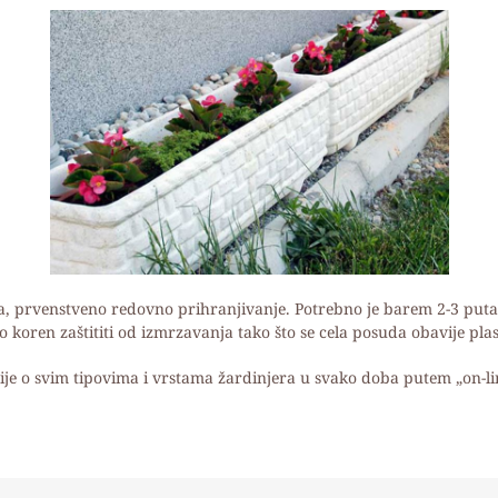
ga, prvenstveno redovno prihranjivanje. Potrebno je barem 2-3 put
balo koren zaštititi od izmrzavanja tako što se cela posuda obavije pl
ije o svim tipovima i vrstama žardinjera u svako doba putem „on-lin