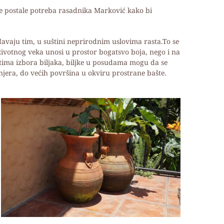
nje postale potreba rasadnika Marković kako bi
đavaju tim, u suštini neprirodnim uslovima rasta.To se
votnog veka unosi u prostor bogatsvo boja, nego i na
tima izbora biljaka, biljke u posudama mogu da se
jera, do većih površina u okviru prostrane bašte.