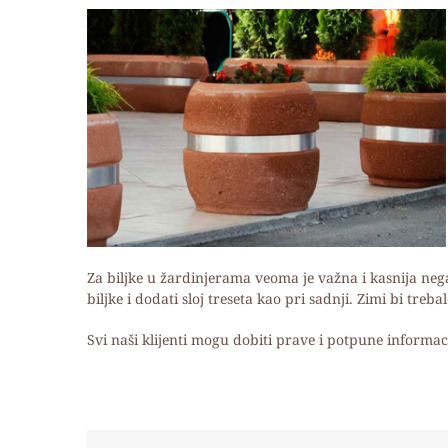
Za biljke u žardinjerama veoma je važna i kasnija ne
biljke i dodati sloj treseta kao pri sadnji. Zimi bi tre
Svi naši klijenti mogu dobiti prave i potpune informac