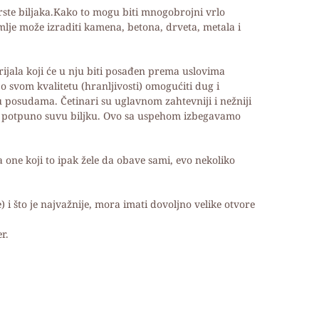
rste biljaka.Kako to mogu biti mnogobrojni vrlo
lje može izraditi kamena, betona, drveta, metala i
ijala koji će u nju biti posađen prema uslovima
po svom kvalitetu (hranljivosti) omogućiti dug i
 u posudama. Četinari su uglavnom zahtevniji i nežniji
imo potpuno suvu biljku. Ovo sa uspehom izbegavamo
 one koji to ipak žele da obave sami, evo nekoliko
 i što je najvažnije, mora imati dovoljno velike otvore
r.