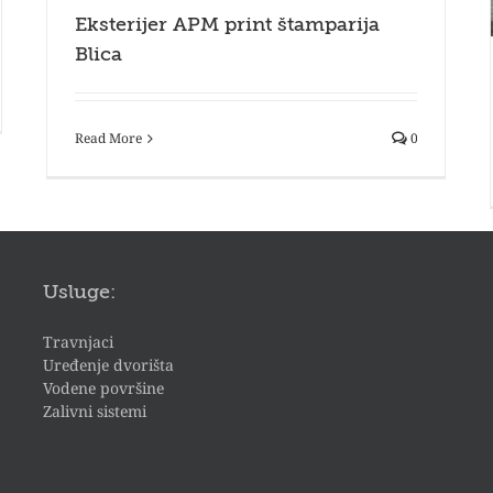
Eksterijer APM print štamparija
Blica
Read More
0
Usluge:
Travnjaci
Uređenje dvorišta
Vodene površine
Zalivni sistemi