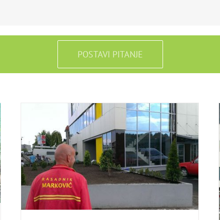
POSTAVI PITANJE
Zgrada Neptun
portfolio