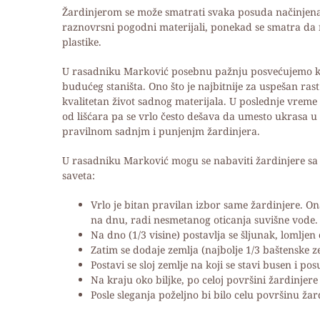
Žardinjerom se može smatrati svaka posuda načinjena o
raznovrsni pogodni materijali, ponekad se smatra da 
plastike.
U rasadniku Marković posebnu pažnju posvećujemo kako
budućeg staništa. Ono što je najbitnije za uspešan rast
kvalitetan život sadnog materijala. U poslednje vreme 
od lišćara pa se vrlo često dešava da umesto ukrasa 
pravilnom sadnjm i punjenjm žardinjera.
U rasadniku Marković mogu se nabaviti žardinjere sa ve
saveta:
Vrlo je bitan pravilan izbor same žardinjere. On
na dnu, radi nesmetanog oticanja suvišne vode.
Na dno (1/3 visine) postavlja se šljunak, lomljen c
Zatim se dodaje zemlja (najbolje 1/3 baštenske z
Postavi se sloj zemlje na koji se stavi busen i 
Na kraju oko biljke, po celoj površini žardinjere 
Posle sleganja poželjno bi bilo celu površinu žar