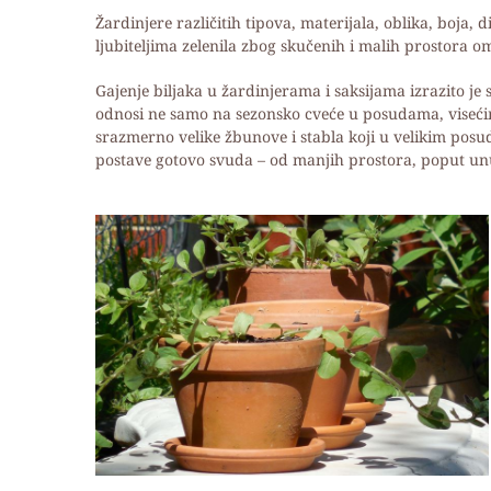
Žardinjere različitih tipova, materijala, oblika, boja
ljubiteljima zelenila zbog skučenih i malih prostora 
Gajenje biljaka u žardinjerama i saksijama izrazito je
odnosi ne samo na sezonsko cveće u posudama, viseći
srazmerno velike žbunove i stabla koji u velikim po
postave gotovo svuda – od manjih prostora, poput unut